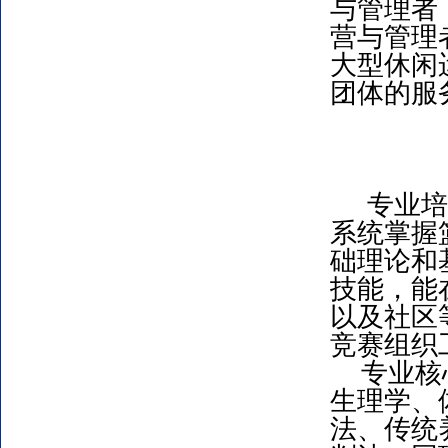
与管理者
营与管理
大型休闲
团体的服
专业培
系统掌握
础理论和
技能，能
以及社区
竞赛组织
专业核
生理学、
法、传统