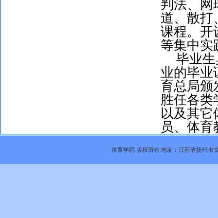
判法、网
道、散打
课程。开
等集中实
毕业生
业的毕业
育总局颁
胜任各类
以及其它
员、体育
体育学院 版权所有 地址：江苏省扬州市文昌西路4