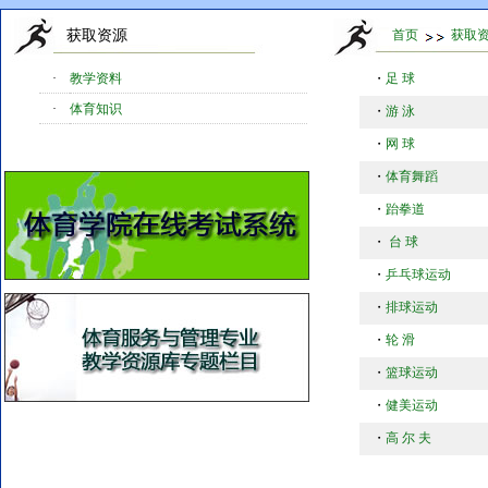
获取资源
首页
获取
·
教学资料
・
足 球
·
体育知识
・
游 泳
・
网 球
・
体育舞蹈
・
跆拳道
・
台 球
・
乒乓球运动
・
排球运动
・
轮 滑
・
篮球运动
・
健美运动
・
高 尔 夫